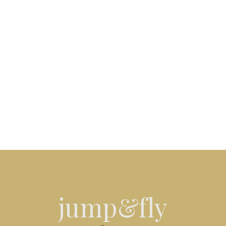
jump&fly